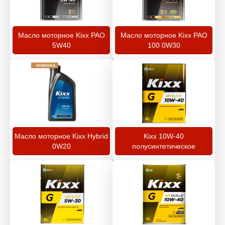
Масло моторное Kixx PAO
Масло моторное Kixx PAO
5W40
100 0W30
Масло моторное Kixx Hybrid
Kixx 10W-40
0W20
полусинтетическое