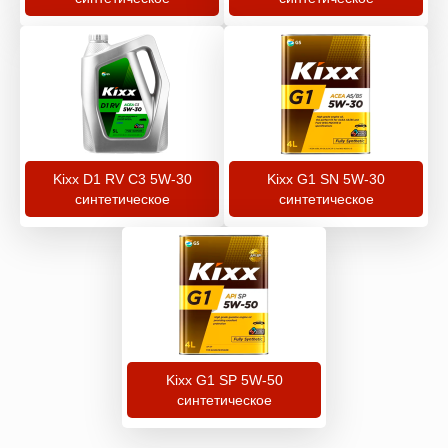
Kixx D1 RV C3 5W-30
Kixx G1 SN 5W-30
синтетическое
синтетическое
Kixx G1 SP 5W-50
синтетическое