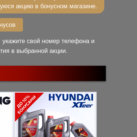
уюся акцию в бонусном магазине.
нусов
укажите свой номер телефона и
тия в выбранной акции.