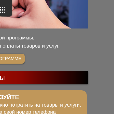
ой программы.
оплаты товаров и услуг.
РОГРАММЕ
сы
ЗУЙТЕ
но потратить на товары и услуги,
а свой номер телефона