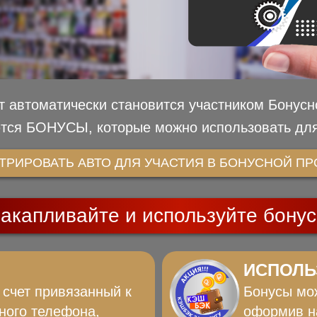
т автоматически становится участником Бонусн
ются БОНУСЫ, которые можно использовать для 
ТРИРОВАТЬ АВТО ДЛЯ УЧАСТИЯ В БОНУСНОЙ П
акапливайте и используйте бону
ИСПОЛЬ
 счет привязанный к
Бонусы мож
ного телефона,
оформив н