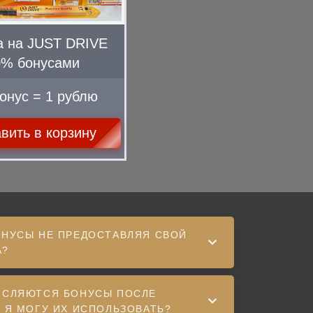
а на JUST DRIVE
0% бонусами
бонус = 1 рублю
вить в корзину
ОНУСЫ НЕ ПРЕДОСТАВЛЯЯ СВОЙ
А?
ИСЛЯЮТСЯ БОНУСЫ ПОСЛЕ
А Я МОГУ ИХ ИСПОЛЬЗОВАТЬ?