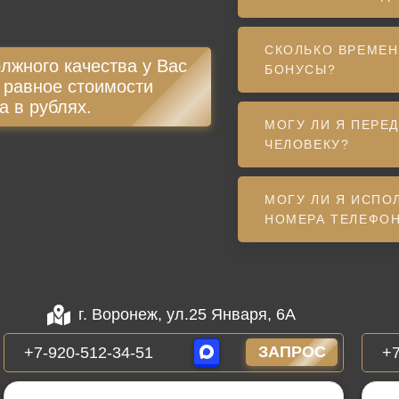
СКОЛЬКО ВРЕМЕН
лжного качества у Вас
БОНУСЫ?
 равное стоимости
а в рублях.
МОГУ ЛИ Я ПЕРЕ
ЧЕЛОВЕКУ?
МОГУ ЛИ Я ИСПО
НОМЕРА ТЕЛЕФО
г. Воронеж, ул.25 Января, 6А
ЗАПРОС
+7-920-512-34-51
+7