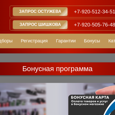
+7-920-512-34-5
ЗАПРОС ОСТУЖЕВА
+7-920-505-76-4
ЗАПРОС ШИШКОВА
дборы
Регистрация
Гарантии
Бонусы
Ка
Бонусная программа