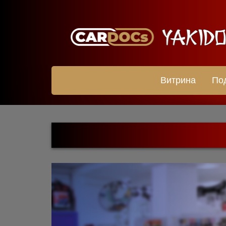
Витрина
По