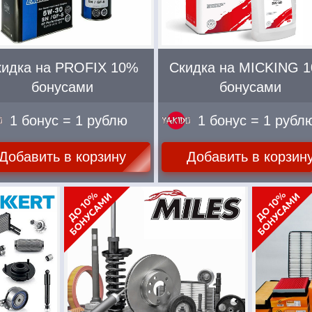
кидка на PROFIX 10%
Скидка на MICKING 
бонусами
бонусами
1 бонус = 1 рублю
1 бонус = 1 рубл
Добавить в корзину
Добавить в корзин