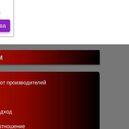
ва
м
 от производителей
одход
отношение