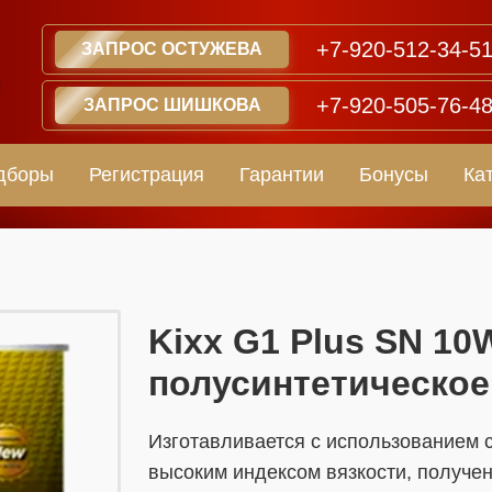
+7-920-512-34-5
ЗАПРОС ОСТУЖЕВА
+7-920-505-76-4
ЗАПРОС ШИШКОВА
дборы
Регистрация
Гарантии
Бонусы
Ка
​​​​Kixx G1 Plus SN 1
полусинтетическое
Изготавливается с использованием с
высоким индексом вязкости, полученн