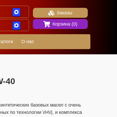
1
Заказы
Корзина (
0
)
8
талоги
О нас
0W-40
интетических базовых масел с очень
ых по технологии \/Н\/|, и комплекса