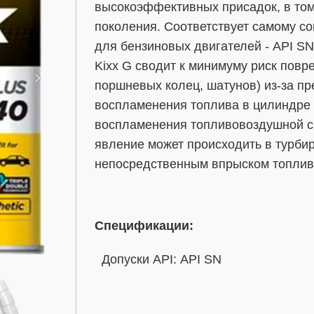
высокоэффективных присадок, в то
поколения. Соответствует самому с
для бензиновых двигателей - API S
Kixx G сводит к минимуму риск повр
поршневых колец, шатунов) из-за п
воспламенения топлива в цилиндре 
воспламенения топливовоздушной см
явление может происходить в турби
непосредственным впрыском топлива
Спецификации:
Допуски API: API SN