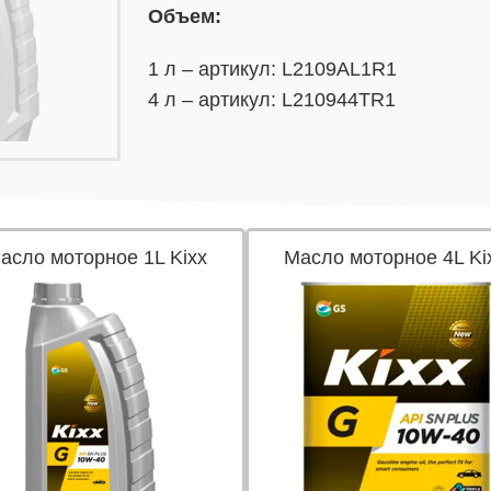
Объем:
1 л – артикул: L2109AL1R1
4 л – артикул: L210944TR1
асло моторное 1L Kixx
Масло моторное 4L Ki