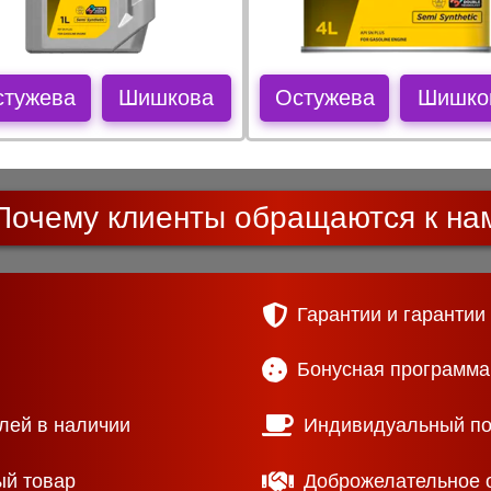
стужева
Шишкова
Остужева
Шишко
Почему клиенты обращаются к на
Гарантии и гарантии
Бонусная программа
лей в наличии
Индивидуальный п
ый товар
Доброжелательное 