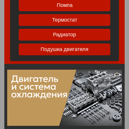
Помпа
Термостат
Радиатoр
Подушка двигателя