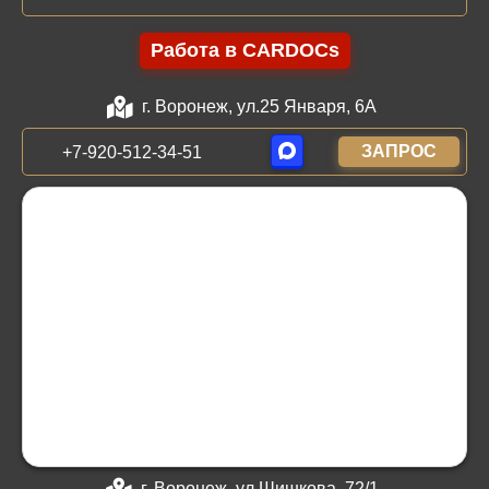
Работа в CARDOCs
г. Воронеж, ул.25 Января, 6А
ЗАПРОС
+7-920-512-34-51
г. Воронеж, ул.Шишкова, 72/1