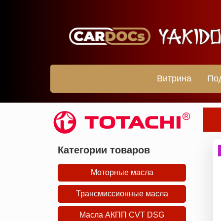
Витрина
По
Категории товаров
Моторные масла
Трансмиссионные масла
Масла АКПП CVT DSG