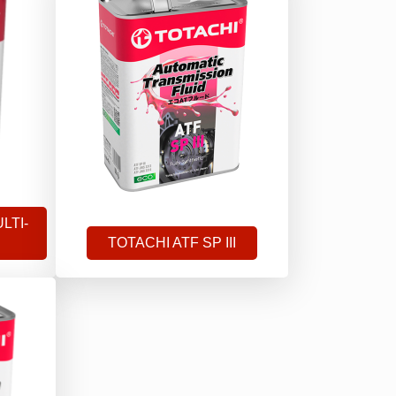
LTI-
TOTACHI ATF SP III