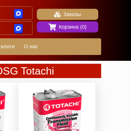
1
Заказы
Корзина (
0
)
8
талоги
О нас
SG Totachi