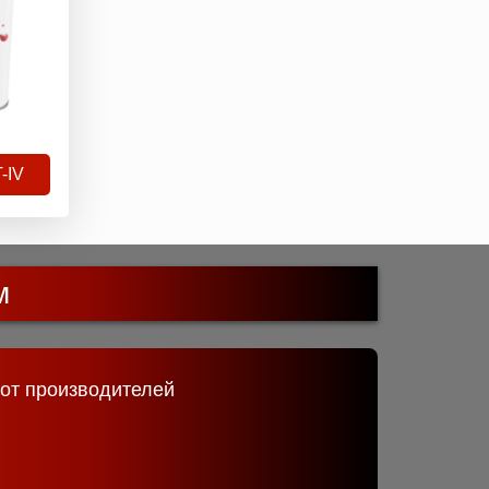
-IV
м
 от производителей