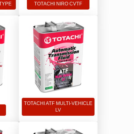
-TYPE
TOTACHI NIRO CVTF
TOTACHI ATF MULTI-VEHICLE
LV