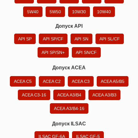
5W40
5W50
10W30
10W40
Допуск API
API SP
API SP/CF
API SN
API SL/CF
API SP/SN+
API SN/CF
Допуск ACEA
ACEA C5
ACEA C2
ACEA C3
ACEA A5/B5
ACEA C3-16
ACEA А3/B4
ACEA А3/B3
ACEA А3/B4-16
Допуск ILSAC
ILSAC GF-6A
ILSAC GF-5