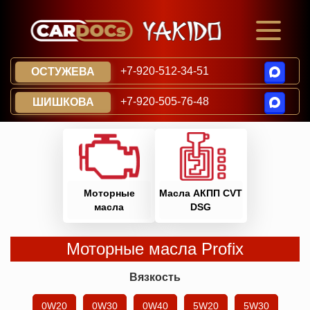
+7-920-512-34-51
ОСТУЖЕВА
+7-920-505-76-48
ШИШКОВА
Моторные
Масла АКПП CVT
масла
DSG
Моторные масла Profix
Вязкость
0W20
0W30
0W40
5W20
5W30