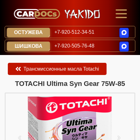
+7-920-512-34-51
ОСТУЖЕВА
+7-920-505-76-48
ШИШКОВА
Трансмиссионные масла Totachi
​​​​TOTACHI Ultima Syn Gear 75W-85