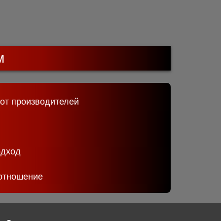
м
 от производителей
одход
отношение