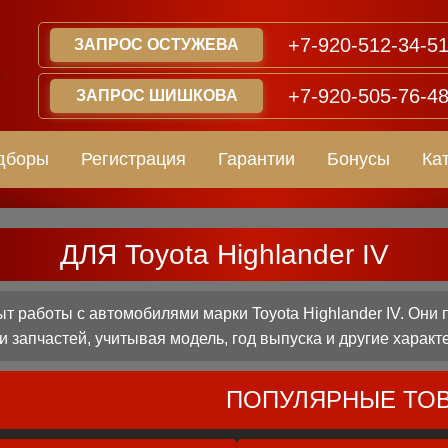
+7-920-512-34-5
ЗАПРОС ОСТУЖЕВА
+7-920-505-76-4
ЗАПРОС ШИШКОВА
дборы
Регистрация
Гарантии
Бонусы
Ка
ДЛЯ Toyota Highlander IV
 работы с автомобилями марки Toyota Highlander IV. Они 
 запчастей, учитывая модель, год выпуска и другие характ
ПОПУЛЯРНЫЕ ТО