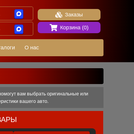
1
Заказы
Корзина (
0
)
8
талоги
О нас
помогут вам выбрать оригинальные или
еристики вашего авто.
ВАРЫ