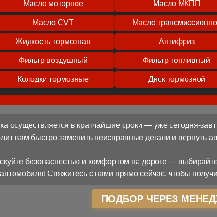
Масло моторное
Масло МКПП
Масло CVT
Масло трансмиссионн
Жидкость тормозная
Антифриз
Фильтр воздушный
Фильтр топливный
Колодки тормозные
Диск тормозной
ка осуществляется в кратчайшие сроки — уже сегодня-завт
олит вам быстро заменить неисправные детали и вернуть 
скуйте безопасностью и комфортом на дороге — выбирайте
автомобиля! Свяжитесь с нами прямо сейчас, чтобы получи
ПОДБОР ЧЕРЕЗ МЕНЕД