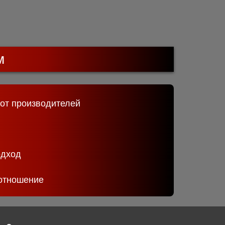
м
 от производителей
одход
отношение