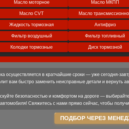
Масло моторное
Масло МКПП
Масло CVT
Масло трансмиссионн
Жидкость тормозная
Антифриз
Фильтр воздушный
Фильтр топливный
Колодки тормозные
Диск тормозной
ка осуществляется в кратчайшие сроки — уже сегодня-завт
олит вам быстро заменить неисправные детали и вернуть 
скуйте безопасностью и комфортом на дороге — выбирайте
автомобиля! Свяжитесь с нами прямо сейчас, чтобы получи
ПОДБОР ЧЕРЕЗ МЕНЕД