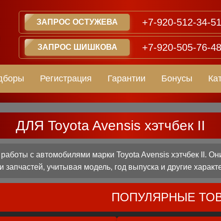
+7-920-512-34-5
ЗАПРОС ОСТУЖЕВА
+7-920-505-76-4
ЗАПРОС ШИШКОВА
дборы
Регистрация
Гарантии
Бонусы
Ка
ДЛЯ Toyota Avensis хэтчбек II
боты с автомобилями марки Toyota Avensis хэтчбек II. О
 запчастей, учитывая модель, год выпуска и другие характ
ПОПУЛЯРНЫЕ ТО