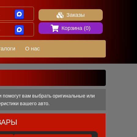
1
Заказы
Корзина (
0
)
8
талоги
О нас
ни помогут вам выбрать оригинальные или
еристики вашего авто.
ВАРЫ