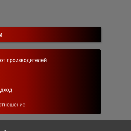
м
 от производителей
одход
отношение