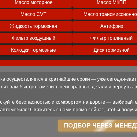
Масло моторное
Масло МКПП
Масло CVT
Масло трансмиссионн
Жидкость тормозная
Антифриз
Фильтр воздушный
Фильтр топливный
Колодки тормозные
Диск тормозной
ка осуществляется в кратчайшие сроки — уже сегодня-завт
олит вам быстро заменить неисправные детали и вернуть 
скуйте безопасностью и комфортом на дороге — выбирайте
автомобиля! Свяжитесь с нами прямо сейчас, чтобы получи
ПОДБОР ЧЕРЕЗ МЕНЕД