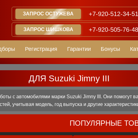
+7-920-512-34-5
ЗАПРОС ОСТУЖЕВА
+7-920-505-76-4
ЗАПРОС ШИШКОВА
дборы
Регистрация
Гарантии
Бонусы
Ка
ДЛЯ Suzuki Jimny III
ты с автомобилями марки Suzuki Jimny III. Они помогут 
стей, учитывая модель, год выпуска и другие характеристик
ПОПУЛЯРНЫЕ ТО