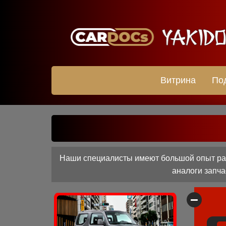
Витрина
По
Наши специалисты имеют большой опыт рабо
аналоги запча