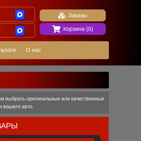
1
Заказы
Корзина (
0
)
8
талоги
О нас
вам выбрать оригинальные или качественные
и вашего авто.
ВАРЫ