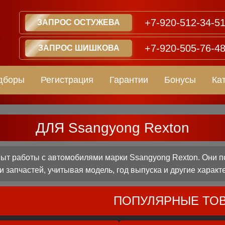
+7-920-512-34-5
ЗАПРОС ОСТУЖЕВА
+7-920-505-76-4
ЗАПРОС ШИШКОВА
дборы
Регистрация
Гарантии
Бонусы
Ка
ДЛЯ Ssangyong Rexton
т работы с автомобилями марки Ssangyong Rexton. Они п
 запчастей, учитывая модель, год выпуска и другие характ
ПОПУЛЯРНЫЕ ТО