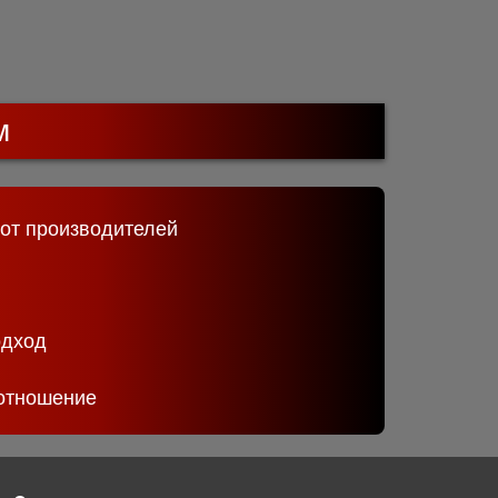
м
 от производителей
одход
отношение