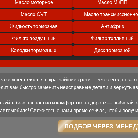
Масло моторное
Масло МКПП
Масло CVT
Масло трансмиссионн
Жидкость тормозная
Антифриз
Фильтр воздушный
Фильтр топливный
Колодки тормозные
Диск тормозной
ка осуществляется в кратчайшие сроки — уже сегодня-завт
олит вам быстро заменить неисправные детали и вернуть 
скуйте безопасностью и комфортом на дороге — выбирайте
автомобиля! Свяжитесь с нами прямо сейчас, чтобы получи
ПОДБОР ЧЕРЕЗ МЕНЕД