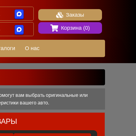
1
Заказы
Корзина (
0
)
8
талоги
О нас
омогут вам выбрать оригинальные или
еристики вашего авто.
ВАРЫ