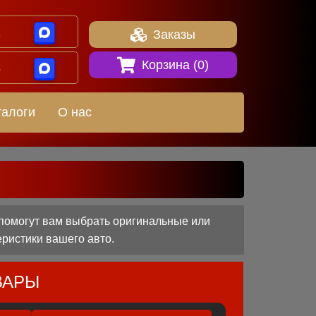
1
Заказы
Корзина (
0
)
8
талоги
О нас
помогут вам выбрать оригинальные или
еристики вашего авто.
ВАРЫ