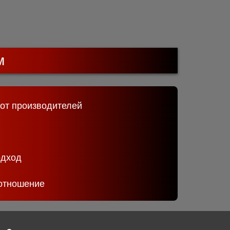
м
 от производителей
одход
отношение