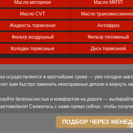
Масло моторное
Масло МКПП
Масло CVT
Масло трансмиссионн
Жидкость тормозная
Антифриз
Фильтр воздушный
Фильтр топливный
Колодки тормозные
Диск тормозной
ка осуществляется в кратчайшие сроки — уже сегодня-завт
олит вам быстро заменить неисправные детали и вернуть 
скуйте безопасностью и комфортом на дороге — выбирайте
автомобиля! Свяжитесь с нами прямо сейчас, чтобы получи
ПОДБОР ЧЕРЕЗ МЕНЕД