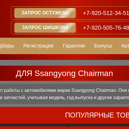
+7-920-512-34-5
ЗАПРОС ОСТУЖЕВА
+7-920-505-76-4
ЗАПРОС ШИШКОВА
дборы
Регистрация
Гарантии
Бонусы
Ка
ДЛЯ Ssangyong Chairman
 работы с автомобилями марки Ssangyong Chairman. Они 
 запчастей, учитывая модель, год выпуска и другие характ
ПОПУЛЯРНЫЕ ТО