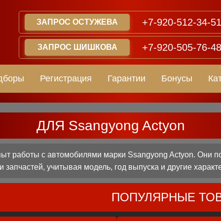
+7-920-512-34-5
ЗАПРОС ОСТУЖЕВА
+7-920-505-76-4
ЗАПРОС ШИШКОВА
дборы
Регистрация
Гарантии
Бонусы
Ка
ДЛЯ Ssangyong Actyon
т работы с автомобилями марки Ssangyong Actyon. Они п
 запчастей, учитывая модель, год выпуска и другие характ
ПОПУЛЯРНЫЕ ТО