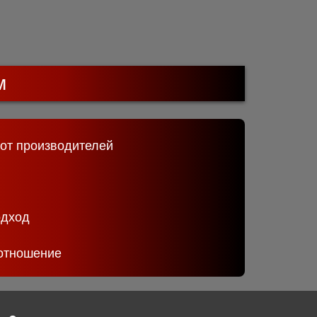
м
 от производителей
одход
отношение