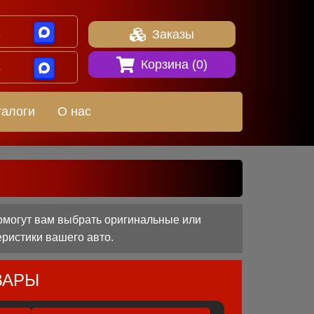
1
Заказы
Корзина (
0
)
8
талоги
О нас
омогут вам выбрать оригинальные или
еристики вашего авто.
ВАРЫ