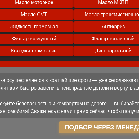
Масло моторное
Масло МКПП
Масло CVT
Масло трансмиссионн
Жидкость тормозная
Антифриз
Фильтр воздушный
Фильтр топливный
Колодки тормозные
Диск тормозной
ка осуществляется в кратчайшие сроки — уже сегодня-завт
олит вам быстро заменить неисправные детали и вернуть 
скуйте безопасностью и комфортом на дороге — выбирайте
автомобиля! Свяжитесь с нами прямо сейчас, чтобы получи
ПОДБОР ЧЕРЕЗ МЕНЕД