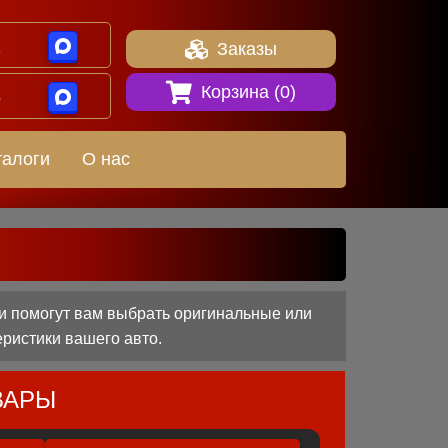
1
Заказы
Корзина (
0
)
8
талоги
О нас
и помогут вам выбрать оригинальные или
еристики вашего авто.
ВАРЫ