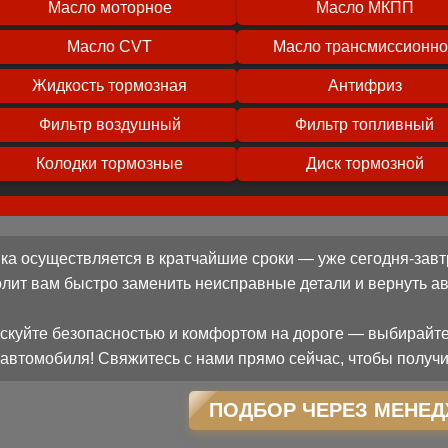
Масло моторное
Масло МКПП
Масло CVT
Масло трансмиссионн
Жидкость тормозная
Антифриз
Фильтр воздушный
Фильтр топливный
Колодки тормозные
Диск тормозной
ка осуществляется в кратчайшие сроки — уже сегодня-завт
олит вам быстро заменить неисправные детали и вернуть 
скуйте безопасностью и комфортом на дороге — выбирайте
автомобиля! Свяжитесь с нами прямо сейчас, чтобы получи
ПОДБОР ЧЕРЕЗ МЕНЕД