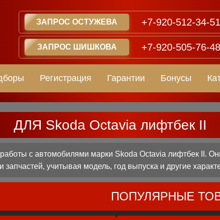
+7-920-512-34-5
ЗАПРОС ОСТУЖЕВА
+7-920-505-76-4
ЗАПРОС ШИШКОВА
дборы
Регистрация
Гарантии
Бонусы
Ка
ДЛЯ Skoda Octavia лифтбек II
аботы с автомобилями марки Skoda Octavia лифтбек II. Он
 запчастей, учитывая модель, год выпуска и другие характ
ПОПУЛЯРНЫЕ ТО