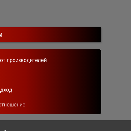
м
 от производителей
одход
отношение