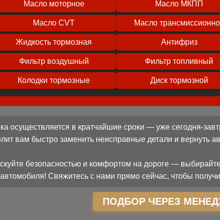
Масло моторное
Масло МКПП
Масло CVT
Масло трансмиссионн
Жидкость тормозная
Антифриз
Фильтр воздушный
Фильтр топливный
Колодки тормозные
Диск тормозной
ка осуществляется в кратчайшие сроки — уже сегодня-завт
олит вам быстро заменить неисправные детали и вернуть 
скуйте безопасностью и комфортом на дороге — выбирайте
автомобиля! Свяжитесь с нами прямо сейчас, чтобы получи
ПОДБОР ЧЕРЕЗ МЕНЕД