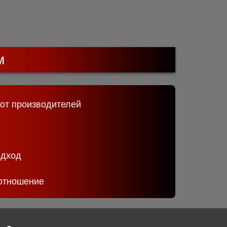
м
 от производителей
одход
отношение