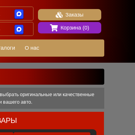
1
Заказы
Корзина (
0
)
8
талоги
О нас
 выбрать оригинальные или качественные
и вашего авто.
ВАРЫ