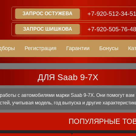
+7-920-512-34-5
ЗАПРОС ОСТУЖЕВА
+7-920-505-76-4
ЗАПРОС ШИШКОВА
дборы
Регистрация
Гарантии
Бонусы
Ка
ДЛЯ Saab 9-7X
аботы с автомобилями марки Saab 9-7X. Они помогут вам
стей, учитывая модель, год выпуска и другие характеристик
ПОПУЛЯРНЫЕ ТО