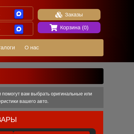
1
Заказы
Корзина (
0
)
8
талоги
О нас
и помогут вам выбрать оригинальные или
еристики вашего авто.
ВАРЫ