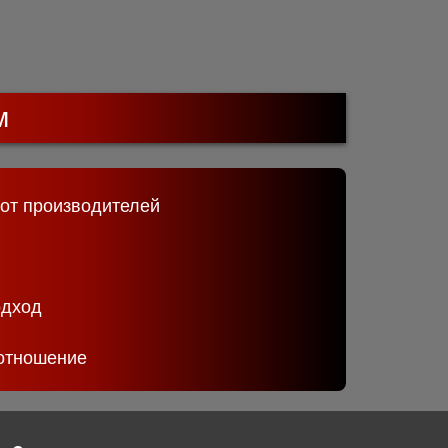
м
 от производителей
одход
отношение