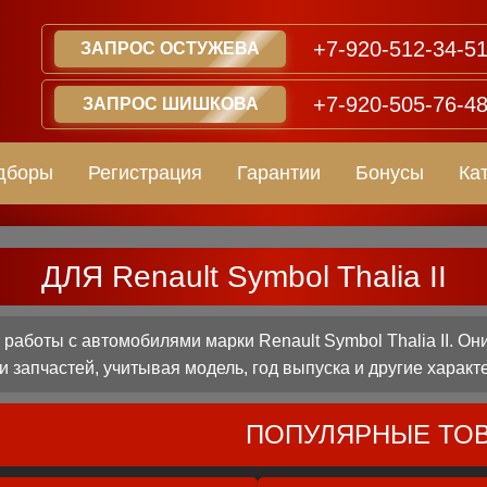
+7-920-512-34-5
ЗАПРОС ОСТУЖЕВА
+7-920-505-76-4
ЗАПРОС ШИШКОВА
дборы
Регистрация
Гарантии
Бонусы
Ка
ДЛЯ Renault Symbol Thalia II
аботы с автомобилями марки Renault Symbol Thalia II. Он
 запчастей, учитывая модель, год выпуска и другие характ
ПОПУЛЯРНЫЕ ТО