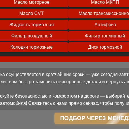
Масло моторное
Масло МКПП
Масло CVT
Масло трансмиссионн
Жидкость тормозная
Антифриз
Фильтр воздушный
Фильтр топливный
Колодки тормозные
Диск тормозной
ка осуществляется в кратчайшие сроки — уже сегодня-завт
олит вам быстро заменить неисправные детали и вернуть 
скуйте безопасностью и комфортом на дороге — выбирайте
автомобиля! Свяжитесь с нами прямо сейчас, чтобы получи
ПОДБОР ЧЕРЕЗ МЕНЕД