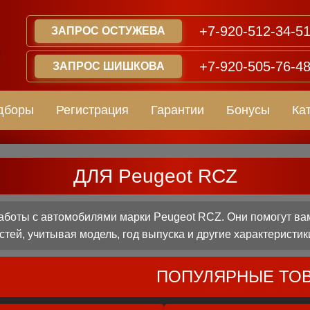
+7-920-512-34-5
ЗАПРОС ОСТУЖЕВА
+7-920-505-76-4
ЗАПРОС ШИШКОВА
дборы
Регистрация
Гарантии
Бонусы
Ка
ДЛЯ Peugeot RCZ
боты с автомобилями марки Peugeot RCZ. Они помогут ва
стей, учитывая модель, год выпуска и другие характеристик
ПОПУЛЯРНЫЕ ТО