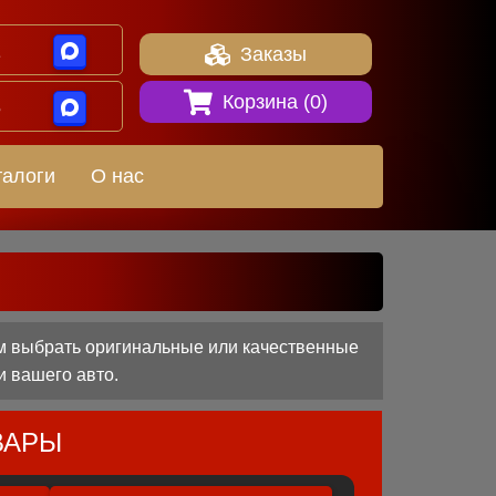
1
Заказы
Корзина (
0
)
8
талоги
О нас
м выбрать оригинальные или качественные
и вашего авто.
ВАРЫ