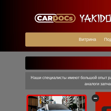
Витрина
По
Наши специалисты имеют большой опыт ра
аналоги запча