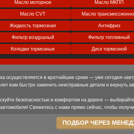
Масло моторное
Масло МКПП
Масло CVT
Масло трансмиссионн
Жидкость тормозная
Антифриз
Фильтр воздушный
Фильтр топливный
Колодки тормозные
Диск тормозной
ка осуществляется в кратчайшие сроки — уже сегодня-завт
олит вам быстро заменить неисправные детали и вернуть 
скуйте безопасностью и комфортом на дороге — выбирайте
автомобиля! Свяжитесь с нами прямо сейчас, чтобы получи
ПОДБОР ЧЕРЕЗ МЕНЕД