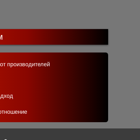
м
 от производителей
одход
отношение