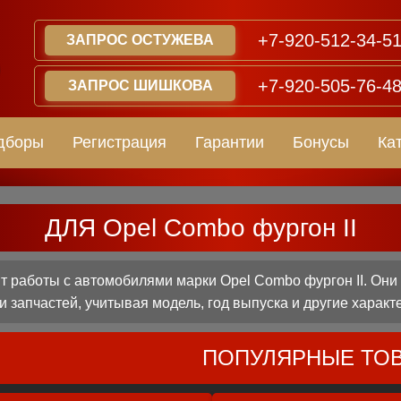
+7-920-512-34-5
ЗАПРОС ОСТУЖЕВА
+7-920-505-76-4
ЗАПРОС ШИШКОВА
дборы
Регистрация
Гарантии
Бонусы
Ка
ДЛЯ Opel Combo фургон II
работы с автомобилями марки Opel Combo фургон II. Они
 запчастей, учитывая модель, год выпуска и другие характ
ПОПУЛЯРНЫЕ ТО