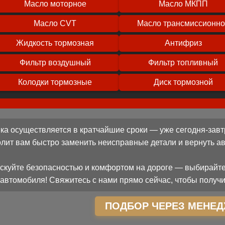
Масло моторное
Масло МКПП
Масло CVT
Масло трансмиссионн
Жидкость тормозная
Антифриз
Фильтр воздушный
Фильтр топливный
Колодки тормозные
Диск тормозной
ка осуществляется в кратчайшие сроки — уже сегодня-завт
олит вам быстро заменить неисправные детали и вернуть 
скуйте безопасностью и комфортом на дороге — выбирайте
автомобиля! Свяжитесь с нами прямо сейчас, чтобы получи
ПОДБОР ЧЕРЕЗ МЕНЕД