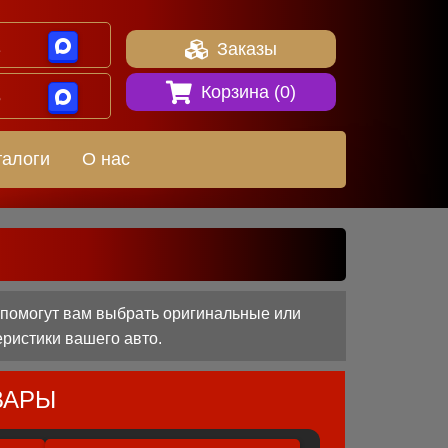
1
Заказы
Корзина (
0
)
8
талоги
О нас
 помогут вам выбрать оригинальные или
еристики вашего авто.
ВАРЫ