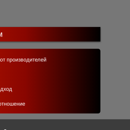
м
 от производителей
одход
отношение