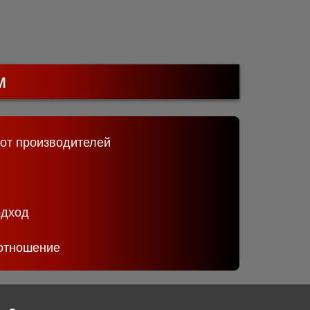
м
 от производителей
одход
отношение