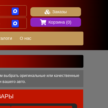
1
Заказы
Корзина (
0
)
8
талоги
О нас
ам выбрать оригинальные или качественные
и вашего авто.
ВАРЫ