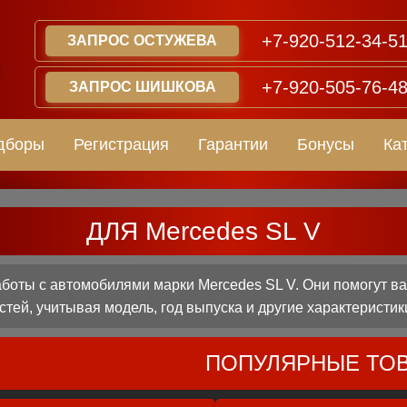
+7-920-512-34-5
ЗАПРОС ОСТУЖЕВА
+7-920-505-76-4
ЗАПРОС ШИШКОВА
дборы
Регистрация
Гарантии
Бонусы
Ка
ДЛЯ Mercedes SL V
оты с автомобилями марки Mercedes SL V. Они помогут в
стей, учитывая модель, год выпуска и другие характеристик
ПОПУЛЯРНЫЕ ТО