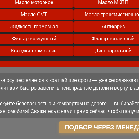
Масло моторное
Масло МКПП
Масло CVT
Масло трансмиссионн
Жидкость тормозная
Антифриз
Фильтр воздушный
Фильтр топливный
Колодки тормозные
Диск тормозной
ка осуществляется в кратчайшие сроки — уже сегодня-завт
олит вам быстро заменить неисправные детали и вернуть 
скуйте безопасностью и комфортом на дороге — выбирайте
автомобиля! Свяжитесь с нами прямо сейчас, чтобы получи
ПОДБОР ЧЕРЕЗ МЕНЕД