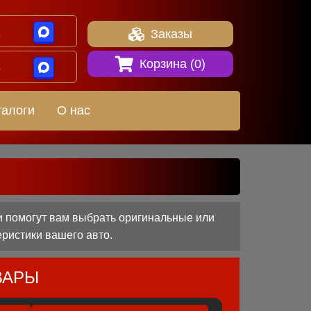
1
Заказы
Корзина (
0
)
8
талоги
О нас
 помогут вам выбрать оригинальные или
еристики вашего авто.
ВАРЫ