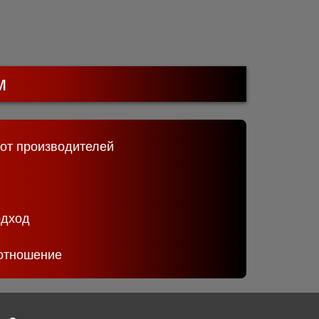
м
 от производителей
одход
отношение