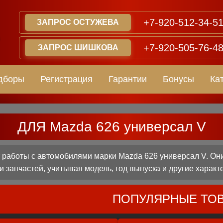
+7-920-512-34-5
ЗАПРОС ОСТУЖЕВА
+7-920-505-76-4
ЗАПРОС ШИШКОВА
дборы
Регистрация
Гарантии
Бонусы
Ка
ДЛЯ Mazda 626 универсал V
работы с автомобилями марки Mazda 626 универсал V. Они
 запчастей, учитывая модель, год выпуска и другие характ
ПОПУЛЯРНЫЕ ТО