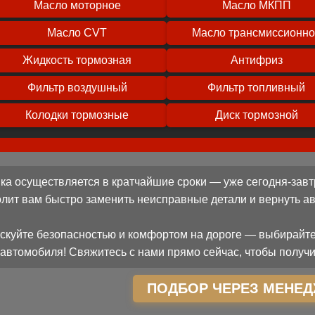
Масло моторное
Масло МКПП
Масло CVT
Масло трансмиссионн
Жидкость тормозная
Антифриз
Фильтр воздушный
Фильтр топливный
Колодки тормозные
Диск тормозной
ка осуществляется в кратчайшие сроки — уже сегодня-завт
олит вам быстро заменить неисправные детали и вернуть 
скуйте безопасностью и комфортом на дороге — выбирайте
автомобиля! Свяжитесь с нами прямо сейчас, чтобы получи
ПОДБОР ЧЕРЕЗ МЕНЕД