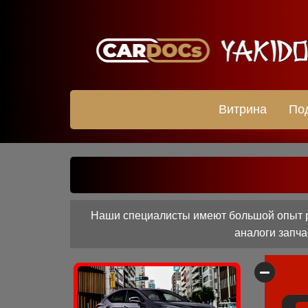
Витрина
По
Наши специалисты имеют большой опыт ра
аналоги запча