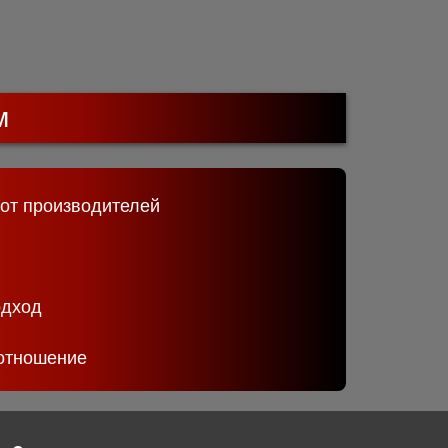
м
 от производителей
одход
отношение