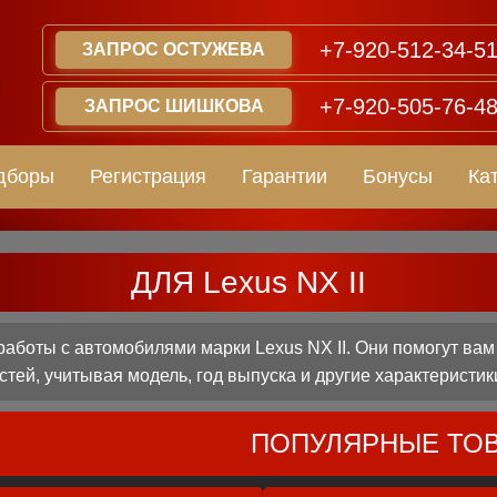
+7-920-512-34-5
ЗАПРОС ОСТУЖЕВА
+7-920-505-76-4
ЗАПРОС ШИШКОВА
дборы
Регистрация
Гарантии
Бонусы
Ка
ДЛЯ Lexus NX II
боты с автомобилями марки Lexus NX II. Они помогут ва
стей, учитывая модель, год выпуска и другие характеристик
ПОПУЛЯРНЫЕ ТО