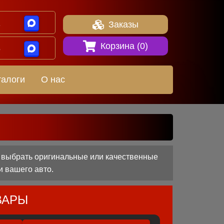
1
Заказы
Корзина (
0
)
8
талоги
О нас
м выбрать оригинальные или качественные
и вашего авто.
ВАРЫ