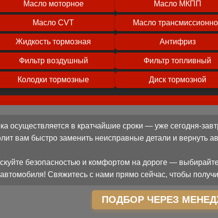
Масло моторное
Масло МКПП
Масло CVT
Масло трансмиссионн
Жидкость тормозная
Антифриз
Фильтр воздушный
Фильтр топливный
Колодки тормозные
Диск тормозной
ка осуществляется в кратчайшие сроки — уже сегодня-завт
олит вам быстро заменить неисправные детали и вернуть 
скуйте безопасностью и комфортом на дороге — выбирайте
автомобиля! Свяжитесь с нами прямо сейчас, чтобы получи
ПОДБОР ЧЕРЕЗ МЕНЕД