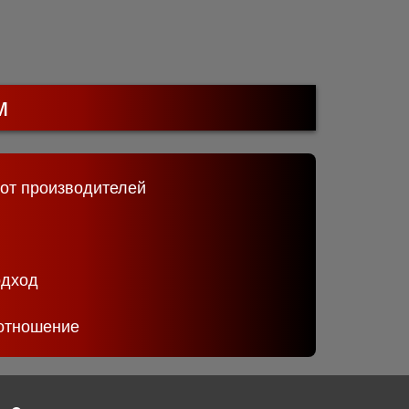
м
 от производителей
одход
отношение