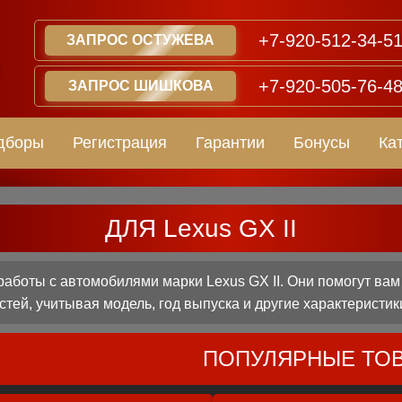
+7-920-512-34-5
ЗАПРОС ОСТУЖЕВА
+7-920-505-76-4
ЗАПРОС ШИШКОВА
дборы
Регистрация
Гарантии
Бонусы
Ка
ДЛЯ Lexus GX II
боты с автомобилями марки Lexus GX II. Они помогут ва
стей, учитывая модель, год выпуска и другие характеристик
ПОПУЛЯРНЫЕ ТО