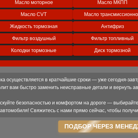
Масло моторное
Масло МКПП
Масло CVT
Масло трансмиссионн
Жидкость тормозная
Антифриз
Фильтр воздушный
Фильтр топливный
Колодки тормозные
Диск тормозной
ка осуществляется в кратчайшие сроки — уже сегодня-завт
олит вам быстро заменить неисправные детали и вернуть 
скуйте безопасностью и комфортом на дороге — выбирайте
автомобиля! Свяжитесь с нами прямо сейчас, чтобы получи
ПОДБОР ЧЕРЕЗ МЕНЕД