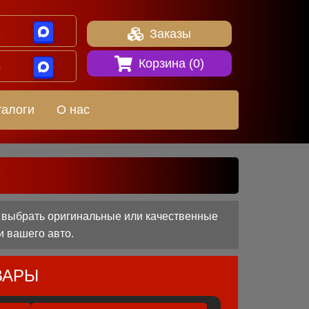
1
Заказы
Корзина (
0
)
8
талоги
О нас
м выбрать оригинальные или качественные
и вашего авто.
ВАРЫ