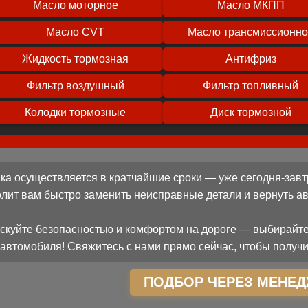
Масло моторное
Масло МКПП
Масло CVT
Масло трансмиссионн
Жидкость тормозная
Антифриз
Фильтр воздушный
Фильтр топливный
Колодки тормозные
Диск тормозной
ка осуществляется в кратчайшие сроки — уже сегодня-завт
олит вам быстро заменить неисправные детали и вернуть 
скуйте безопасностью и комфортом на дороге — выбирайте
автомобиля! Свяжитесь с нами прямо сейчас, чтобы получи
ПОДБОР ЧЕРЕЗ МЕНЕД