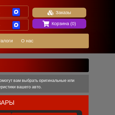
1
Заказы
Корзина (
0
)
8
талоги
О нас
помогут вам выбрать оригинальные или
еристики вашего авто.
ВАРЫ