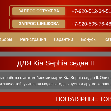
+7-920-512-34-5
ЗАПРОС ОСТУЖЕВА
+7-920-505-76-4
ЗАПРОС ШИШКОВА
дборы
Регистрация
Гарантии
Бонусы
Ка
ДЛЯ Kia Sephia седан II
 работы с автомобилями марки Kia Sephia седан II. Они 
 запчастей, учитывая модель, год выпуска и другие характ
ПОПУЛЯРНЫЕ ТО