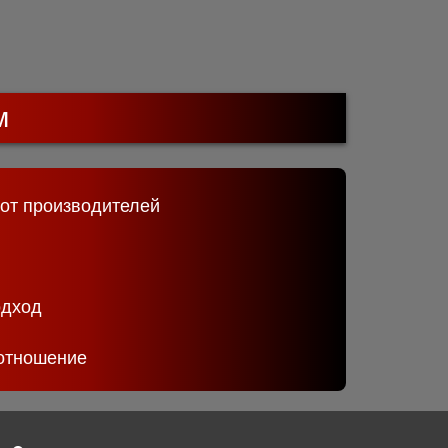
м
 от производителей
одход
отношение