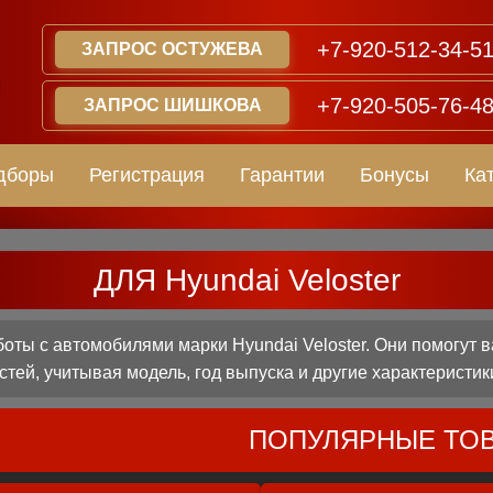
+7-920-512-34-5
ЗАПРОС ОСТУЖЕВА
+7-920-505-76-4
ЗАПРОС ШИШКОВА
дборы
Регистрация
Гарантии
Бонусы
Ка
ДЛЯ Hyundai Veloster
ты с автомобилями марки Hyundai Veloster. Они помогут 
стей, учитывая модель, год выпуска и другие характеристик
ПОПУЛЯРНЫЕ ТО