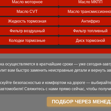
Масло моторное
Масло МКПП
Масло CVT
Масло трансмиссионн
Жидкость тормозная
Антифриз
Фильтр воздушный
Фильтр топливный
Колодки тормозные
Диск тормозной
ка осуществляется в кратчайшие сроки — уже сегодня-завт
олит вам быстро заменить неисправные детали и вернуть 
скуйте безопасностью и комфортом на дороге — выбирайте
автомобиля! Свяжитесь с нами прямо сейчас, чтобы получи
ПОДБОР ЧЕРЕЗ МЕНЕД