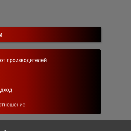
м
 от производителей
одход
отношение