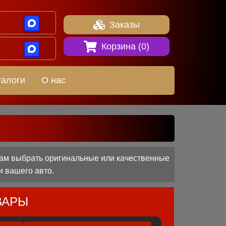
1
Заказы
Корзина (
0
)
8
талоги
О нас
вам выбрать оригинальные или качественные
и вашего авто.
ВАРЫ