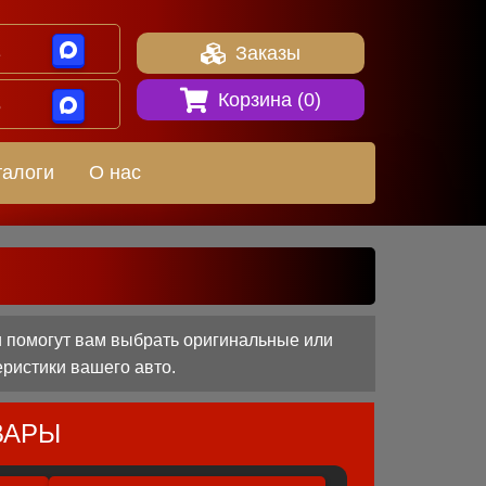
1
Заказы
Корзина (
0
)
8
талоги
О нас
и помогут вам выбрать оригинальные или
еристики вашего авто.
ВАРЫ