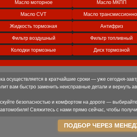
Масло моторное
Масло МКПП
Масло CVT
Масло трансмиссионн
Жидкость тормозная
Антифриз
Фильтр воздушный
Фильтр топливный
Колодки тормозные
Диск тормозной
ка осуществляется в кратчайшие сроки — уже сегодня-завт
олит вам быстро заменить неисправные детали и вернуть 
скуйте безопасностью и комфортом на дороге — выбирайте
автомобиля! Свяжитесь с нами прямо сейчас, чтобы получи
ПОДБОР ЧЕРЕЗ МЕНЕД