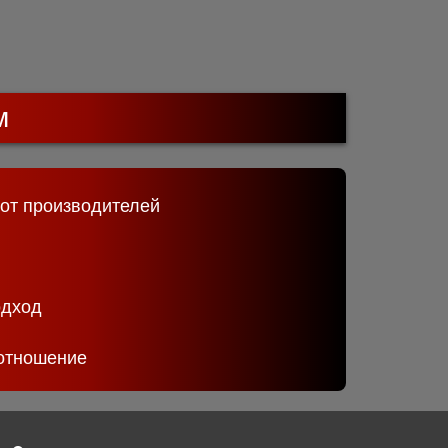
м
 от производителей
одход
отношение