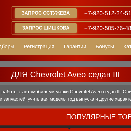
+7-920-512-34-5
ЗАПРОС ОСТУЖЕВА
+7-920-505-76-4
ЗАПРОС ШИШКОВА
дборы
Регистрация
Гарантии
Бонусы
Ка
ДЛЯ Chevrolet Aveo седан III
аботы с автомобилями марки Chevrolet Aveo седан III. Он
 запчастей, учитывая модель, год выпуска и другие характ
ПОПУЛЯРНЫЕ ТО