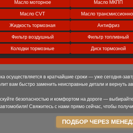
Масло моторное
Масло МКПП
Масло CVT
Масло трансмиссионн
Жидкость тормозная
Антифриз
Фильтр воздушный
Фильтр топливный
Колодки тормозные
Диск тормозной
ка осуществляется в кратчайшие сроки — уже сегодня-завт
олит вам быстро заменить неисправные детали и вернуть 
скуйте безопасностью и комфортом на дороге — выбирайте
автомобиля! Свяжитесь с нами прямо сейчас, чтобы получи
ПОДБОР ЧЕРЕЗ МЕНЕД