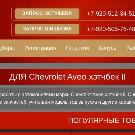
+7-920-512-34-5
ЗАПРОС ОСТУЖЕВА
+7-920-505-76-4
ЗАПРОС ШИШКОВА
дборы
Регистрация
Гарантии
Бонусы
Ка
ДЛЯ Chevrolet Aveo хэтчбек II
боты с автомобилями марки Chevrolet Aveo хэтчбек II. О
 запчастей, учитывая модель, год выпуска и другие характ
ПОПУЛЯРНЫЕ ТО