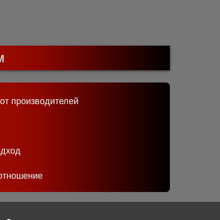
м
 от производителей
одход
отношение