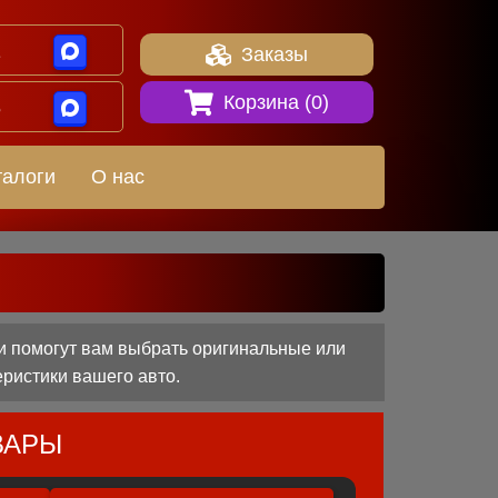
1
Заказы
Корзина (
0
)
8
талоги
О нас
ни помогут вам выбрать оригинальные или
еристики вашего авто.
ВАРЫ