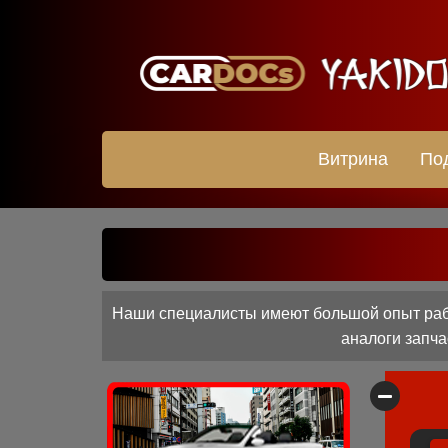
Витрина
По
Наши специалисты имеют большой опыт раб
аналоги запча