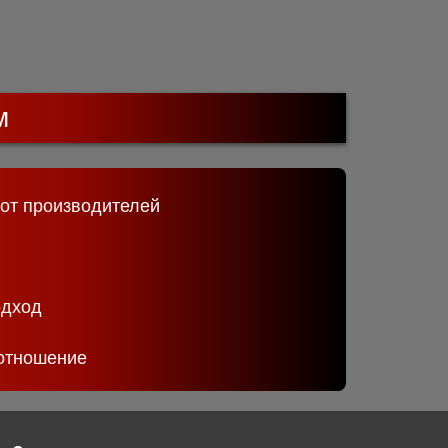
м
 от производителей
одход
отношение