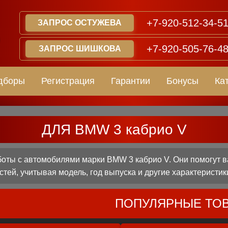
+7-920-512-34-5
ЗАПРОС ОСТУЖЕВА
+7-920-505-76-4
ЗАПРОС ШИШКОВА
дборы
Регистрация
Гарантии
Бонусы
Ка
ДЛЯ BMW 3 кабрио V
оты с автомобилями марки BMW 3 кабрио V. Они помогут в
стей, учитывая модель, год выпуска и другие характеристик
ПОПУЛЯРНЫЕ ТО