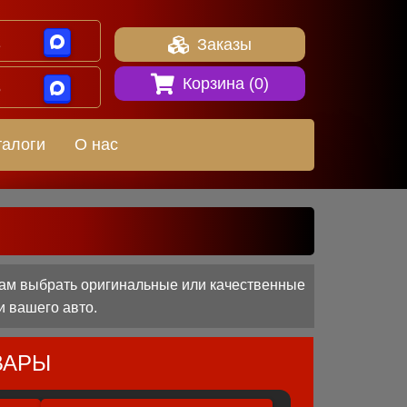
1
Заказы
Корзина (
0
)
8
талоги
О нас
ам выбрать оригинальные или качественные
и вашего авто.
ВАРЫ