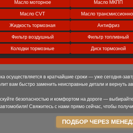
Масло моторное
Масло МКПП
Масло CVT
Масло трансмиссионн
Жидкость тормозная
Антифриз
Фильтр воздушный
Фильтр топливный
Колодки тормозные
Диск тормозной
ка осуществляется в кратчайшие сроки — уже сегодня-завт
олит вам быстро заменить неисправные детали и вернуть 
скуйте безопасностью и комфортом на дороге — выбирайте
автомобиля! Свяжитесь с нами прямо сейчас, чтобы получи
ПОДБОР ЧЕРЕЗ МЕНЕД