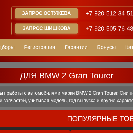
+7-920-512-34-5
ЗАПРОС ОСТУЖЕВА
+7-920-505-76-4
ЗАПРОС ШИШКОВА
дборы
Регистрация
Гарантии
Бонусы
Ка
ДЛЯ BMW 2 Gran Tourer
т работы с автомобилями марки BMW 2 Gran Tourer. Они п
 запчастей, учитывая модель, год выпуска и другие характ
ПОПУЛЯРНЫЕ ТО