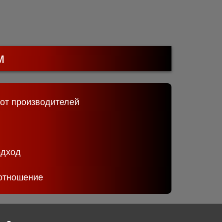
м
 от производителей
одход
отношение