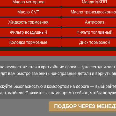
Масло моторное
Масло МКПП
Масло CVT
Масло трансмиссионн
Жидкость тормозная
Антифриз
Фильтр воздушный
Фильтр топливный
Колодки тормозные
Диск тормозной
ка осуществляется в кратчайшие сроки — уже сегодня-завт
олит вам быстро заменить неисправные детали и вернуть 
скуйте безопасностью и комфортом на дороге — выбирайте
автомобиля! Свяжитесь с нами прямо сейчас, чтобы получи
ПОДБОР ЧЕРЕЗ МЕНЕД