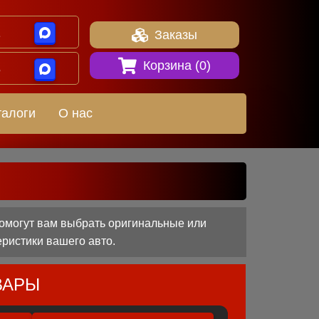
1
Заказы
Корзина (
0
)
8
талоги
О нас
омогут вам выбрать оригинальные или
еристики вашего авто.
ВАРЫ