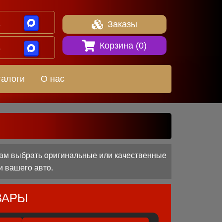
1
Заказы
Корзина (
0
)
8
талоги
О нас
 вам выбрать оригинальные или качественные
и вашего авто.
ВАРЫ