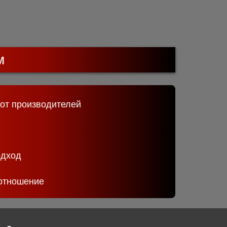
м
 от производителей
одход
отношение