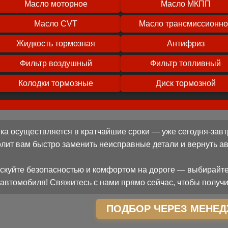
Масло моторное
Масло МКПП
Масло CVT
Масло трансмиссионн
Жидкость тормозная
Антифриз
Фильтр воздушный
Фильтр топливный
Колодки тормозные
Диск тормозной
ка осуществляется в кратчайшие сроки — уже сегодня-завт
олит вам быстро заменить неисправные детали и вернуть 
скуйте безопасностью и комфортом на дороге — выбирайте
автомобиля! Свяжитесь с нами прямо сейчас, чтобы получи
ПОДБОР ЧЕРЕЗ МЕНЕД