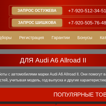
+7-920-512-34-5
ЗАПРОС ОСТУЖЕВА
+7-920-505-76-4
ЗАПРОС ШИШКОВА
дборы
Регистрация
Гарантии
Бонусы
Ка
ДЛЯ Audi A6 Allroad II
ы с автомобилями марки Audi A6 Allroad II. Они помогут
стей, учитывая модель, год выпуска и другие характеристик
ПОПУЛЯРНЫЕ ТО