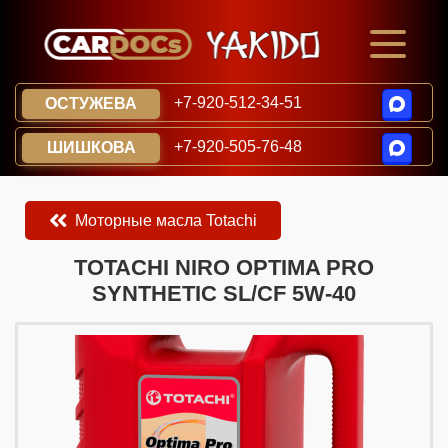
+7-920-512-34-51
ОСТУЖЕВА
+7-920-505-76-48
ШИШКОВА
Моторные масла Totachi
​​​​TOTACHI NIRO OPTIMA PRO
SYNTHETIC SL/CF 5W-40