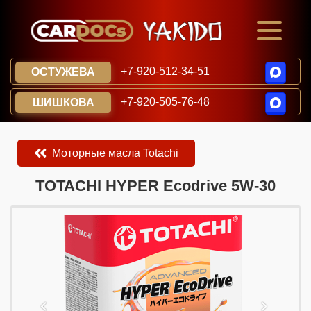
+7-920-512-34-51
ОСТУЖЕВА
+7-920-505-76-48
ШИШКОВА
Моторные масла Totachi
​​​​TOTACHI HYPER Ecodrive 5W-30