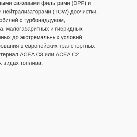
ными сажевыми фильтрами (DPF) и
 нейтрализаторами (TCW) доочистки.
обилей с турбонаддувом,
а, малогабаритных и гибридных
нных до экстремальных условий
зования в европейских транспортных
атериал ACEA C3 или ACEA C2.
х видах топлива.