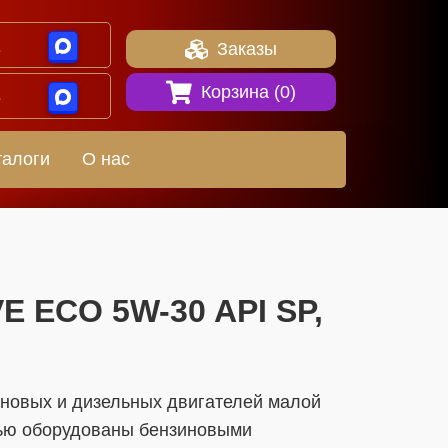
1
Заказы
Корзина (
0
)
8
талоги
О нас
VE ECO 5W-30 API SP,
иновых и дизельных двигателей малой
тью оборудованы бензиновыми