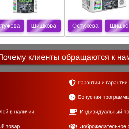
стужева
Шишкова
Остужева
Шишко
Почему клиенты обращаются к на
Гарантии и гарантии
Бонусная программа
лей в наличии
Индивидуальный п
ый товар
Доброжелательное 