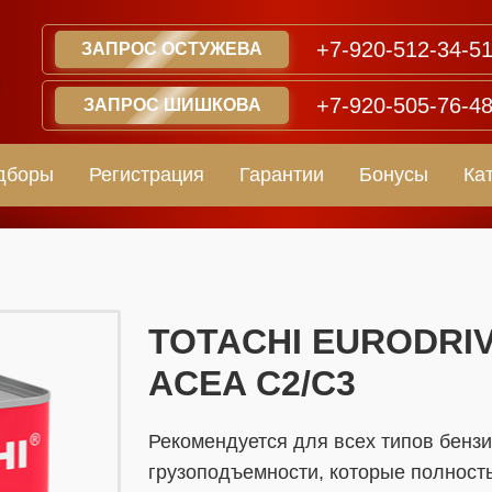
+7-920-512-34-5
ЗАПРОС ОСТУЖЕВА
+7-920-505-76-4
ЗАПРОС ШИШКОВА
дборы
Регистрация
Гарантии
Бонусы
Ка
​​​​TOTACHI EURODRI
ACEA C2/C3
Рекомендуется для всех типов бенз
грузоподъемности, которые полнос