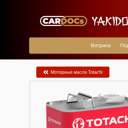
Витрина
По
Моторные масла Totachi