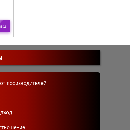
ва
м
 от производителей
одход
отношение