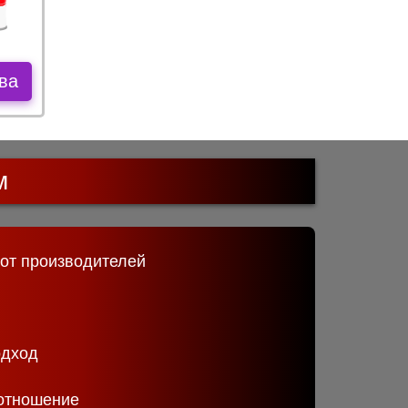
ва
м
 от производителей
одход
отношение