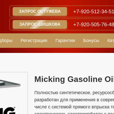
+7-920-512-34-5
ЗАПРОС ОСТУЖЕВА
+7-920-505-76-4
ЗАПРОС ШИШКОВА
дборы
Регистрация
Гарантии
Бонусы
Ка
​​​​Micking Gasoline 
Полностью синтетическое, ресурсос
разработан для применения в совре
числе с системой прямого впрыска т
электрических, электромобилях с п