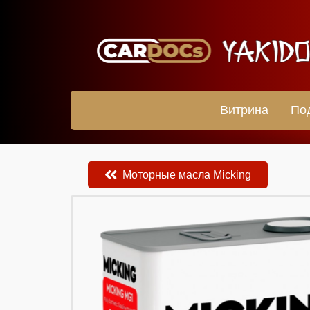
Витрина
По
Моторные масла Micking