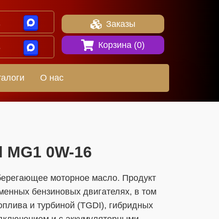
1
Заказы
Корзина (
0
)
8
талоги
О нас
Oil MG1 0W-16
берегающее моторное масло. Продукт
менных бензиновых двигателях, в том
оплива и турбиной (TGDI), гибридных
одключением и с аккумуляторными