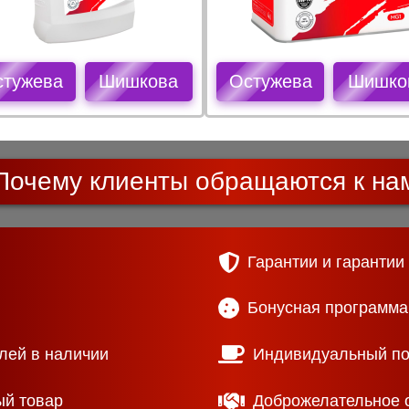
стужева
Шишкова
Остужева
Шишко
Почему клиенты обращаются к на
Гарантии и гарантии
Бонусная программа
лей в наличии
Индивидуальный п
ый товар
Доброжелательное 