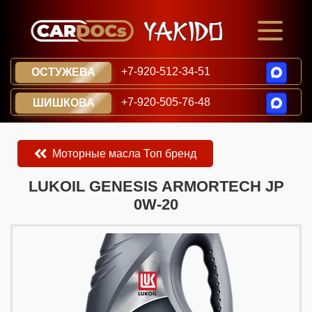
+7-920-512-34-51
ОСТУЖЕВА
+7-920-505-76-48
ШИШКОВА
Моторные масла Топ бренд
​​​​LUKOIL GENESIS ARMORTECH JP
0W-20