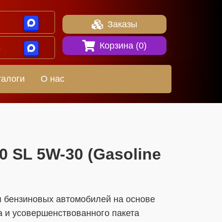
1
Заказы
Корзина (
0
)
8
талоги
О нас
00 SL 5W-30 (Gasoline
я бензиновых автомобилей на основе
а и усовершенствованного пакета