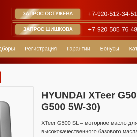
+7-920-512-34-5
ЗАПРОС ОСТУЖЕВА
+7-920-505-76-4
ЗАПРОС ШИШКОВА
дборы
Регистрация
Гарантии
Бонусы
Ка
​​​​HYUNDAI XTeer G5
G500 5W-30)
XTeer G500 SL – моторное масло дл
высококачественного базового масл