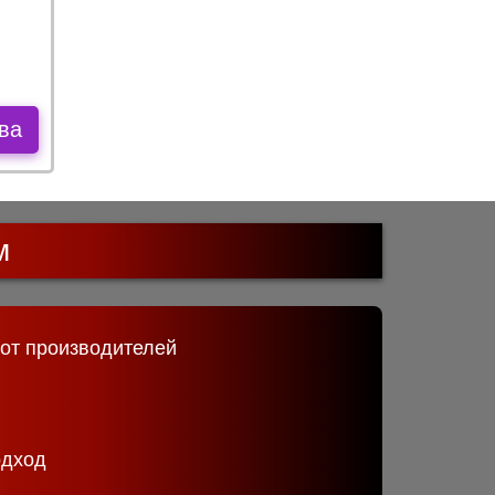
ва
м
 от производителей
одход