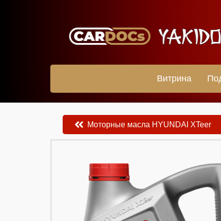
Витрина
По
Моторные масла HYUNDAI XTeer