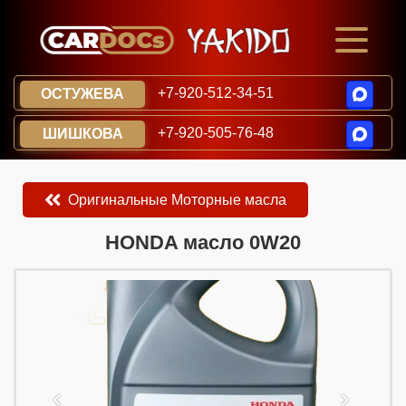
+7-920-512-34-51
ОСТУЖЕВА
+7-920-505-76-48
ШИШКОВА
Оригинальные Моторные масла
​​​​HONDA масло 0W20