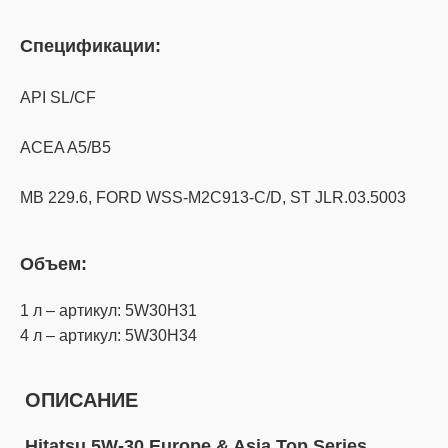
Спецификации:
API SL/CF
ACEA A5/B5
MB 229.6, FORD WSS-M2C913-C/D, ST JLR.03.5003
Объем:
1 л – артикул: 5W30H31
4 л – артикул: 5W30H34
ОПИСАНИЕ
Hitatsu 5W-30 Europe & Asia Top Series