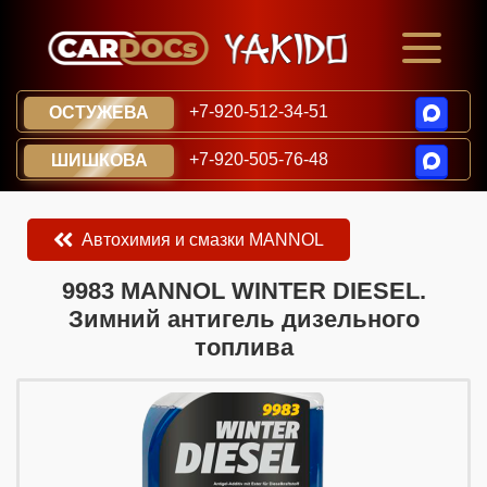
+7-920-512-34-51
ОСТУЖЕВА
+7-920-505-76-48
ШИШКОВА
Автохимия и смазки MANNOL
​​​​9983 MANNOL WINTER DIESEL.
Зимний антигель дизельного
топлива