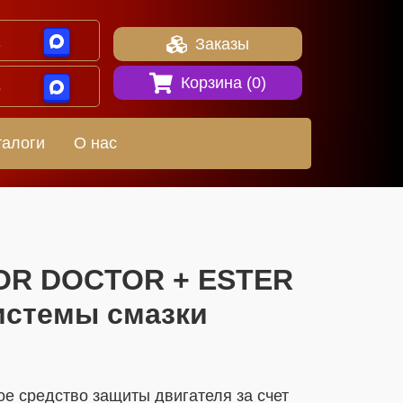
1
Заказы
Корзина (
0
)
8
талоги
О нас
OTOR DOCTOR + ESTER
системы смазки
 средство защиты двигателя за счет