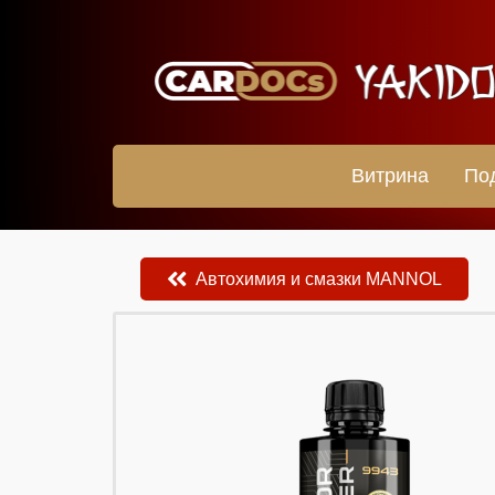
Витрина
По
Автохимия и смазки MANNOL