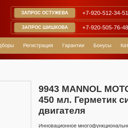
+7-920-512-34-5
ЗАПРОС ОСТУЖЕВА
+7-920-505-76-4
ЗАПРОС ШИШКОВА
дборы
Регистрация
Гарантии
Бонусы
Ка
​​​​9943 MANNOL M
450 мл. Герметик 
двигателя
Инновационное многофункциональное