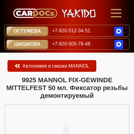
+7-920-512-34-51
ОСТУЖЕВА
+7-920-505-76-48
ШИШКОВА
Автохимия и смазки MANNOL
​​​​9925 MANNOL FIX-GEWINDE
MITTELFEST 50 мл. Фиксатор резьбы
демонтируемый