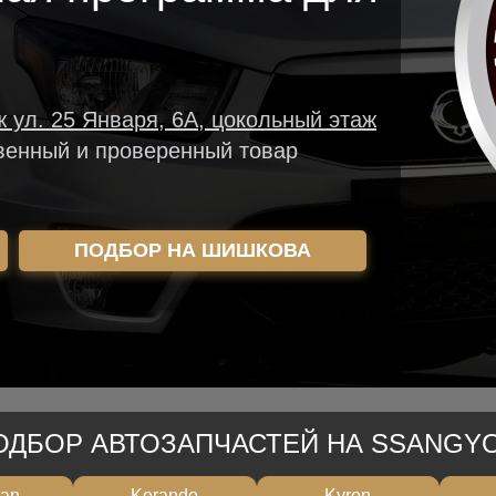
ж ул. 25 Января, 6А, цокольный этаж
венный и проверенный товар
ПОДБОР НА ШИШКОВА
ОДБОР АВТОЗАПЧАСТЕЙ НА SSANGY
man
Korando
Kyron