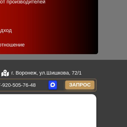
 от производителей
одход
отношение
г. Воронеж, ул.Шишкова, 72/1
ЗАПРОС
-920-505-76-48