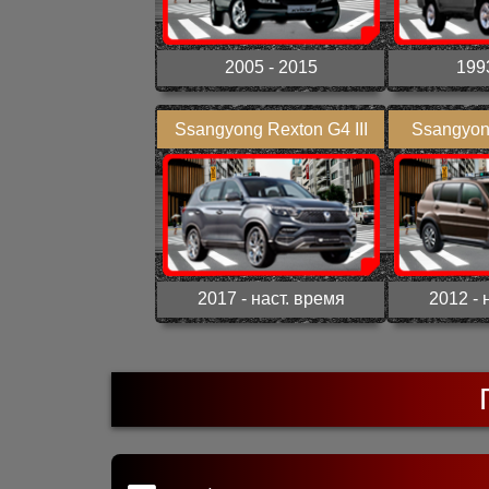
2005 - 2015
199
Ssangyong Rexton G4 III
Ssangyon
2017 - наст. время
2012 - 