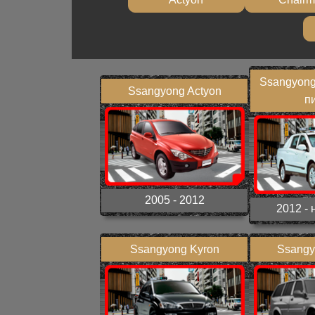
Ssangyong
Ssangyong Actyon
пи
2005 - 2012
2012 - 
Ssangyong Kyron
Ssangy