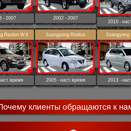
3 - 2007
2002 - 2007
2010 - нас
g Rexton W II
Ssangyong Rodius
Ssangyong R
наст. время
2005 - наст. время
2013 - нас
Почему клиенты обращаются к на