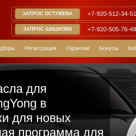
+7-920-512-34-5
ЗАПРОС ОСТУЖЕВА
+7-920-505-76-4
ЗАПРОС ШИШКОВА
дборы
Регистрация
Гарантии
Бонусы
Ка
асла для
ngYong в
ки для новых
ная программа для