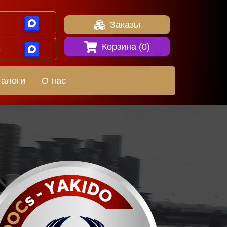
1
Заказы
Корзина (
0
)
8
талоги
О нас