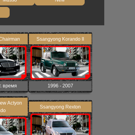
Chairman
Ssangyong Korando II
т. время
1996 - 2007
ew Actyon
Ssangyong Rexton
ndo