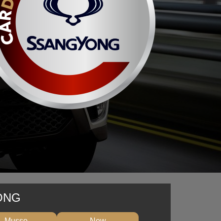
ONG
Musso
New