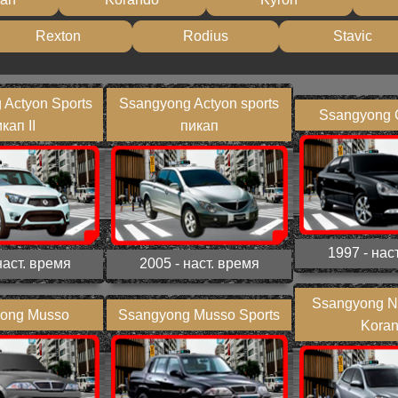
Rexton
Rodius
Stavic
 Actyon Sports
Ssangyong Actyon sports
Ssangyong 
кап II
пикап
1997 - нас
наст. время
2005 - наст. время
Ssangyong N
ong Musso
Ssangyong Musso Sports
Kora