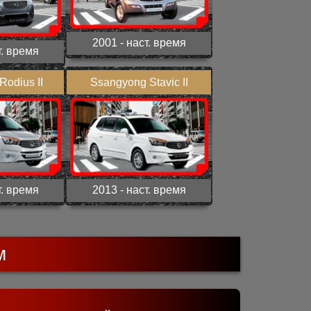
2001 - наст. время
т. время
odius II
Ssangyong Stavic II
т. время
2013 - наст. время
м