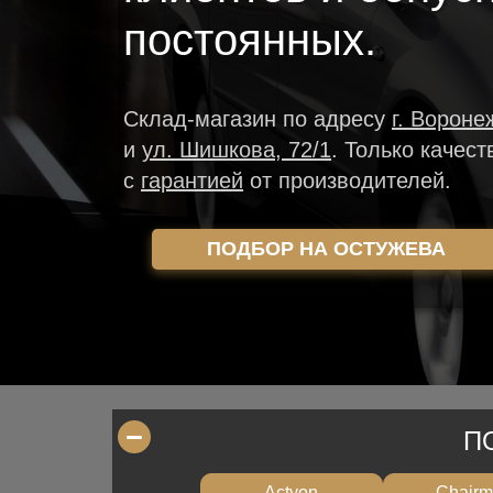
постоянных.
Склад-магазин
по адресу
г. Вороне
и
ул. Шишкова, 72/1
.
Только качест
с
гарантией
от производителей.
ПОДБОР НА ОСТУЖЕВА
П
Actyon
Chair