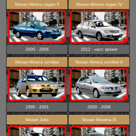
Nissan Almera седан II
Nissan Almera седан IV
2000 - 2006
2012 - наст. время
Nissan Almera хэтчбек
Nissan Almera хэтчбек II
1995 - 2001
2000 - 2006
Nissan Juke
Nissan Maxima III