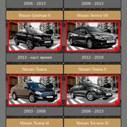
2006 - 2013
2008 - 2013
Nissan Qashqai II
Nissan Sentra VII
2013 - наст. время
2012 - 2019
Nissan Teana
Nissan Teana II
2003 - 2008
2008 - 2013
Nissan Teana III
Nissan Terrano III