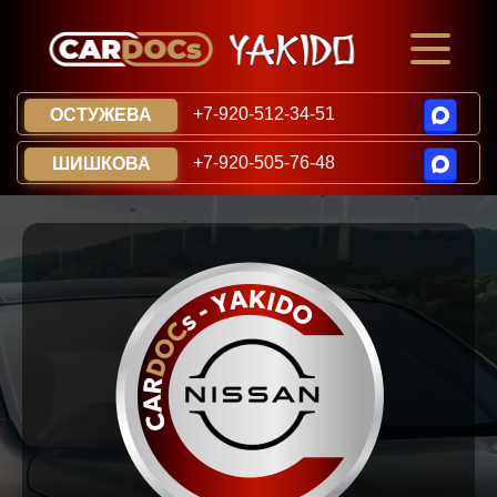
+7-920-512-34-51
ОСТУЖЕВА
+7-920-505-76-48
ШИШКОВА