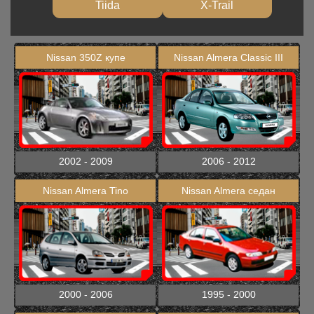
Tiida
X-Trail
Nissan 350Z купе
Nissan Almera Classic III
2002 - 2009
2006 - 2012
Nissan Almera Tino
Nissan Almera седан
2000 - 2006
1995 - 2000