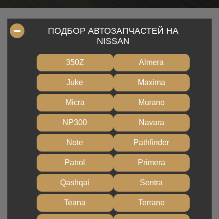
ПОДБОР АВТОЗАПЧАСТЕЙ НА
NISSAN
350Z
Almera
Juke
Maxima
Micra
Murano
NP300
Navara
Note
Pathfinder
Patrol
Primera
Qashqai
Sentra
Teana
Terrano