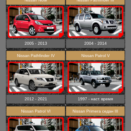
Nissan Note
Nissan Pathfinder III
2005 - 2013
2004 - 2014
Nissan Pathfinder IV
Nissan Patrol V
2012 - 2021
1997 - наст. время
Nissan Patrol VI
Nissan Primera седан III