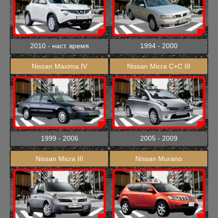
2010 - наст. время
1994 - 2000
Nissan Maxima IV
Nissan Micra C+C III
1999 - 2006
2005 - 2009
Nissan Micra III
Nissan Murano