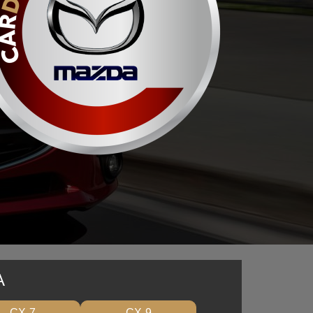
A
CX-7
CX-9