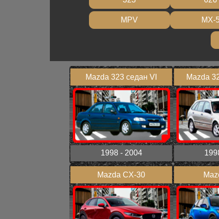
MPV
MX-
Mazda 323 седан VI
Mazda 32
1998 - 2004
199
Mazda CX-30
Maz