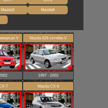
Mazda5
Mazda6
ниверсал V
Mazda 626 хэтчбек V
2002
1997 - 2002
CX-7
Mazda CX-9