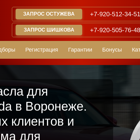
+7-920-512-34-5
ЗАПРОС ОСТУЖЕВА
+7-920-505-76-4
ЗАПРОС ШИШКОВА
дборы
Регистрация
Гарантии
Бонусы
Ка
асла для
da в Воронеже.
х клиентов и
мма для