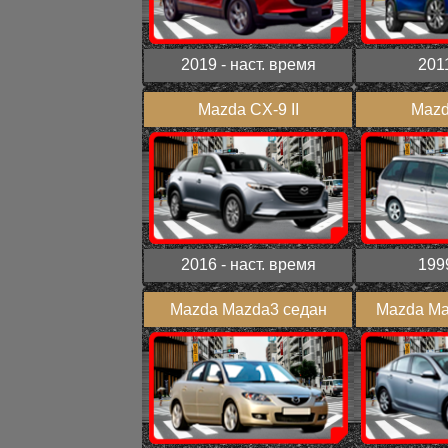
2019 - наст. время
201
Mazda CX-9 II
Mazd
2016 - наст. время
199
Mazda Mazda3 седан
Mazda Maz