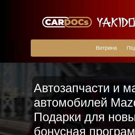
Витрина
По
Автозапчасти и м
автомобилей Maz
Подарки для новы
бонусная програ