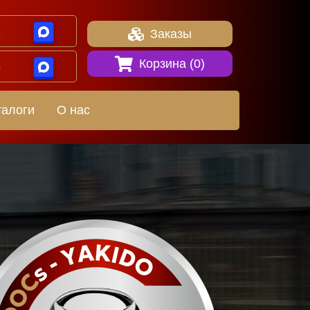
1
Заказы
Корзина (
0
)
8
талоги
О нас