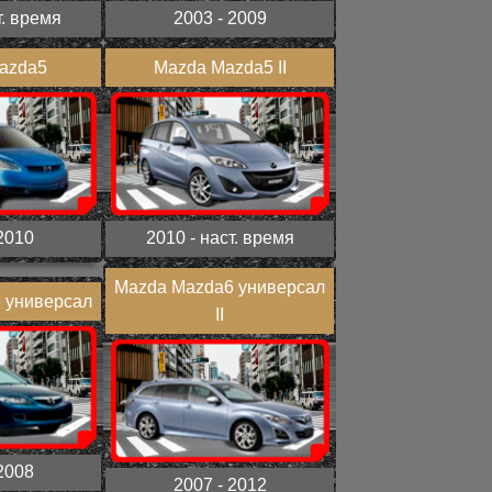
т. время
2003 - 2009
azda5
Mazda Mazda5 II
2010
2010 - наст. время
Mazda Mazda6 универсал
 универсал
II
2008
2007 - 2012