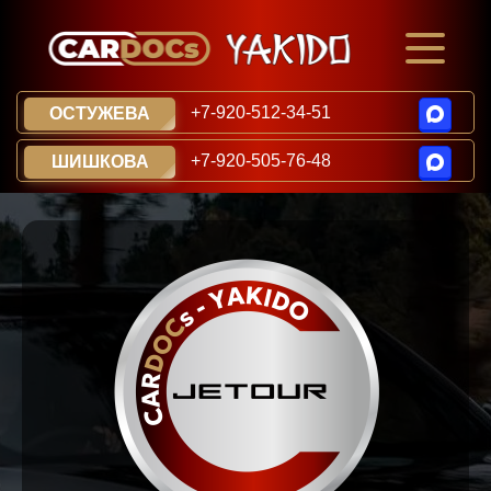
+7-920-512-34-51
ОСТУЖЕВА
+7-920-505-76-48
ШИШКОВА