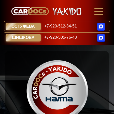
+7-920-512-34-51
ОСТУЖЕВА
+7-920-505-76-48
ШИШКОВА