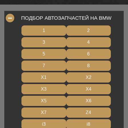
ПОДБОР АВТОЗАПЧАСТЕЙ НА BMW
1
2
3
4
5
6
7
8
X1
X2
X3
X4
X5
X6
X7
Z4
i3
i8