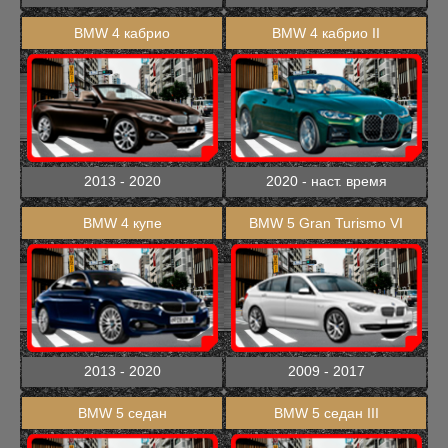
BMW 4 кабрио
BMW 4 кабрио II
2013 - 2020
2020 - наст. время
BMW 4 купе
BMW 5 Gran Turismo VI
2013 - 2020
2009 - 2017
BMW 5 седан
BMW 5 седан III