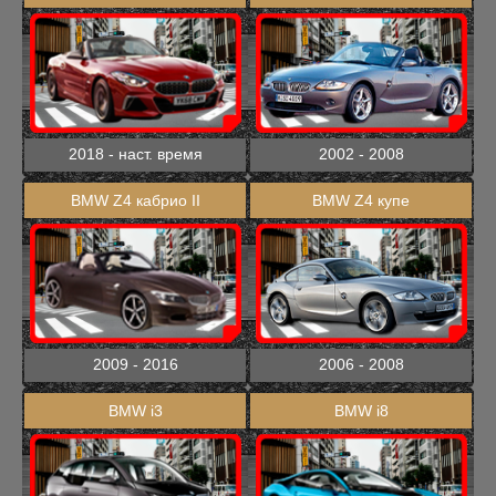
2018 - наст. время
2002 - 2008
BMW Z4 кабрио II
BMW Z4 купе
2009 - 2016
2006 - 2008
BMW i3
BMW i8