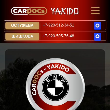
+7-920-512-34-51
ОСТУЖЕВА
+7-920-505-76-48
ШИШКОВА