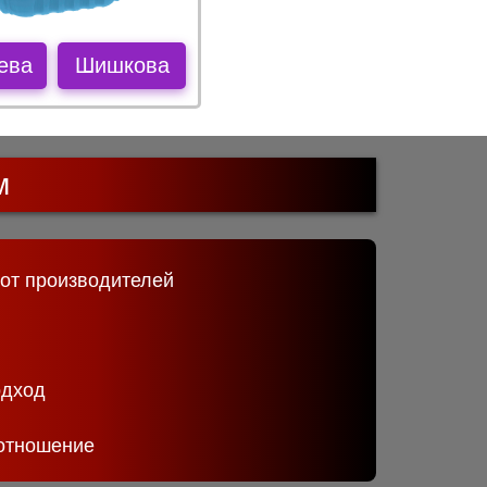
ева
Шишкова
м
 от производителей
одход
отношение