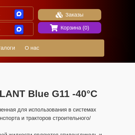
1
Заказы
Корзина (
0
)
8
талоги
О нас
OLANT Blue G11 -40°С
енная для использования в системах
спорта и тракторов строительного/
й жидкости являются этиленгликоль и