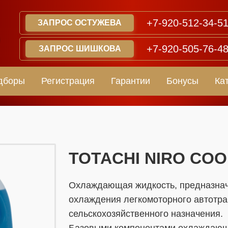
+7-920-512-34-5
ЗАПРОС ОСТУЖЕВА
+7-920-505-76-4
ЗАПРОС ШИШКОВА
дборы
Регистрация
Гарантии
Бонусы
Ка
​​​​TOTACHI NIRO CO
Охлаждающая жидкость, предназнач
охлаждения легкомоторного автотран
сельскохозяйственного назначения.
Базовыми компонентами охлаждающе