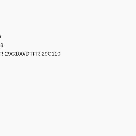
0
88
R 29С100/DTFR 29C110