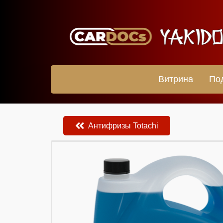
Витрина
По
Антифризы Totachi