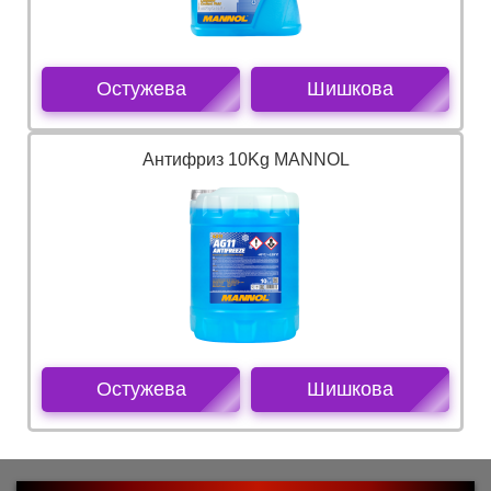
Остужева
Шишкова
Антифриз 10Kg MANNOL
Остужева
Шишкова