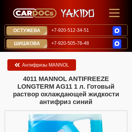
+7-920-512-34-51
ОСТУЖЕВА
+7-920-505-76-48
ШИШКОВА
Антифризы MANNOL
​​​​4011 MANNOL ANTIFREEZE
LONGTERM AG11 1 л. Готовый
раствор охлаждающей жидкости
антифриз синий